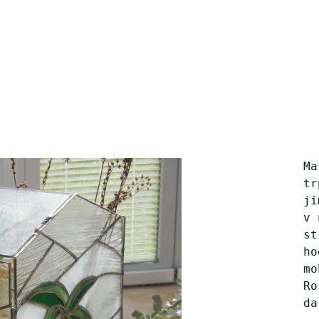
Ma
tr
ji
v 
st
ho
mo
Ro
da