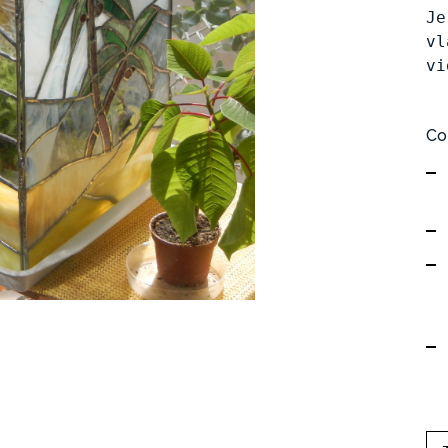
Je
vl
vi
Co