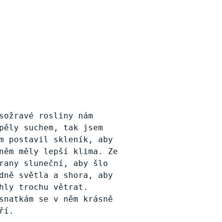
sožravé rosliny nám
pěly suchem, tak jsem
m postavil skleník, aby
něm měly lepší klima. Ze
rany sluneční, aby šlo
dně světla a shora, aby
hly trochu větrat.
snatkám se v něm krásně
ří.